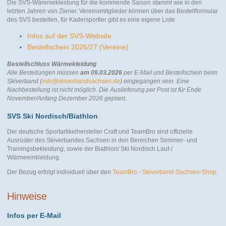
Die SVS-Wäremekleidung für die kommende Saison stammt wie in den
letzten Jahren von Ziener. Vereinsmitglieder können über das Bestellformular
des SVS bestellen, für Kadersportler gibt es eine eigene Liste.
Infos auf der SVS-Website
Bestellschein 2026/27 (Vereine)
Bestellschluss Wärmekleidung
Alle Bestellungen müssen
am 09.03.2026
per E-Mail und Bestellschein beim
Skiverband (
info@skiverbandsachsen.de
) eingegangen sein. Eine
Nachbestellung ist nicht möglich.
Die Auslieferung per Post ist für Ende
November/Anfang Dezember 2026 geplant.
SVS Ski Nordisch/Biathlon
Der deutsche Sportartikelhersteller Craft und TeamBro sind offizielle
Ausrüster des Skiverbandes Sachsen in den Bereichen Sommer- und
Trainingsbekleidung, sowie der Biathlon/ Ski Nordisch Lauf-/
Wärmeeinkleidung.
Der Bezug erfolgt individuell über den
TeamBro - Skiverband-Sachsen-Shop
.
Hinweise
Infos per E-Mail