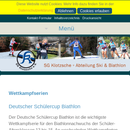
Diese Website nutzt Cookies. Mehr Info dazu finden Sie in der
Datenschutzerklärung
.
Ablehnen
Cookies erlauben
Kontakt-Formular
Inhaltsverzeichnis
Druckansicht
Menü
Wettkampfserien
Deutscher Schülercup Biathlon
Der Deutsche Schülercup Biathlon ist die wichtigste
Wettkampfserie für den Biathlonnachwuchs der Schüler-
Altersklassen 13 bis 15. An wechselnden Wettkampforten