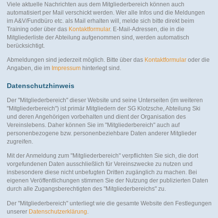
Viele aktuelle Nachrichten aus dem Mitgliederbereich können auch
automatisiert per Mail verschickt werden. Wer alle Infos und die Meldungen
im A&V/Fundbüro etc. als Mail erhalten will, melde sich bitte direkt beim
Training oder über das
Kontaktformular
. E-Mail-Adressen, die in die
Mitgliederliste der Abteilung aufgenommen sind, werden automatisch
berücksichtigt.
Abmeldungen sind jederzeit möglich. Bitte über das
Kontaktformular
oder die
Angaben, die im
Impressum
hinterlegt sind.
Datenschutzhinweis
Der "Mitgliederbereich" dieser Website und seine Unterseiten (im weiteren
"Mitgliederbereich") ist primär Mitgliedern der SG Klotzsche, Abteilung Ski
und deren Angehörigen vorbehalten und dient der Organisation des
Vereinslebens. Daher können Sie im "Mitgliederbereich" auch auf
personenbezogene bzw. personenbeziehbare Daten anderer Mitglieder
zugreifen.
Mit der Anmeldung zum "Mitgliederbereich" verpflichten Sie sich, die dort
vorgefundenen Daten ausschließlich für Vereinszwecke zu nutzen und
insbesondere diese nicht unbefugten Dritten zugänglich zu machen. Bei
eigenen Veröffentlichungen stimmen Sie der Nutzung der publizierten Daten
durch alle Zugangsberechtigten des "Mitgliederbereichs" zu.
Der "Mitgliederbereich" unterliegt wie die gesamte Website den Festlegungen
unserer
Datenschutzerklärung
.