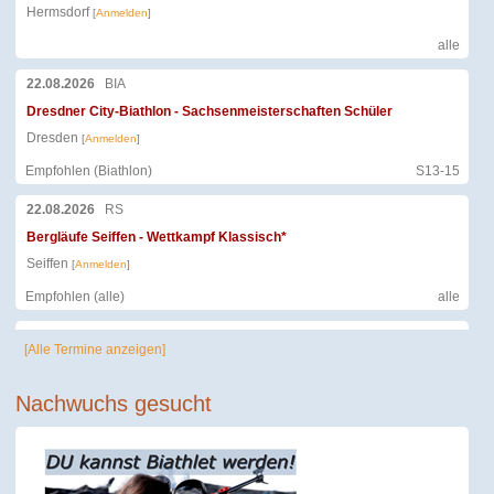
Hermsdorf
[
Anmelden
]
alle
22.08.2026
BIA
Dresdner City-Biathlon - Sachsenmeisterschaften Schüler
Dresden
[
Anmelden
]
Empfohlen (Biathlon)
S13-15
22.08.2026
RS
Bergläufe Seiffen - Wettkampf Klassisch*
Seiffen
[
Anmelden
]
Empfohlen (alle)
alle
22.08.2026
RS
[Alle Termine anzeigen]
Bergläufe Seiffen - Jedermannlauf (klassisch)
Seiffen
[
Anmelden
]
Nachwuchs gesucht
für Hobbyläufer
alle
23.08.2026
RS
Bergläufe Seiffen - Wettkampf Skate*