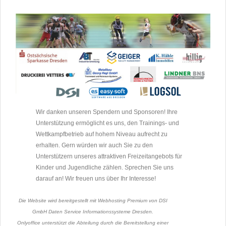
Eilenburger Rollskirennen*
Eilenburg
[
Anmelden
]
Empfohlen
alle
05. bis 06.09.2026
RS
Rollski-Run
Carlsgrün
[
Anmelden
]
alle
12. bis 13.09.2026
BIA
Wir danken unseren Spendern und Sponsoren! Ihre
Herbst-LK + RWSQuali*
Unterstützung ermöglicht es uns, den Trainings- und
Altenberg
[
Anmelden
]
Wettkampfbetrieb auf hohem Niveau aufrecht zu
Empfohlen (Biathlon)
S10-15
erhalten. Gern würden wir auch Sie zu den
Unterstützern unseres attraktiven Freizeitangebots für
12.09.2026
RS
Kinder und Jugendliche zählen. Sprechen Sie uns
DM Rollski (I)
darauf an! Wir freuen uns über Ihr Interesse!
Zwiesel
[
Anmelden
]
Die Website wird bereitgestellt mit Webhosting Premium von DSI
ab AK12?
GmbH Daten Service Informationssysteme Dresden.
13.09.2026
BIA
Onlyoffice unterstützt die Abteilung durch die Bereitstellung einer