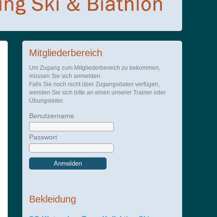
Mitgliederbereich
Um Zugang zum Mitgliederbereich zu bekommen,
müssen Sie sich anmelden.
Falls Sie noch nicht über Zugangsdaten verfügen,
wenden Sie sich bitte an einen unserer Trainer oder
Übungsleiter.
Benutzername
Passwort
Anmelden
Bekleidung