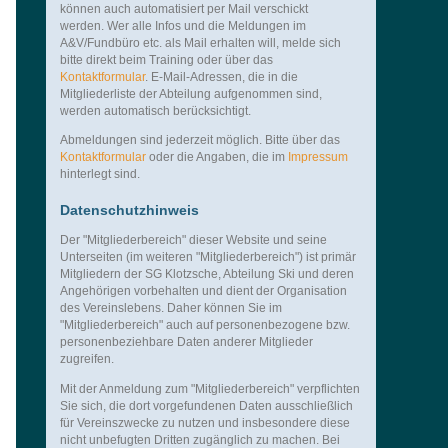
können auch automatisiert per Mail verschickt
werden. Wer alle Infos und die Meldungen im
A&V/Fundbüro etc. als Mail erhalten will, melde sich
bitte direkt beim Training oder über das
Kontaktformular
. E-Mail-Adressen, die in die
Mitgliederliste der Abteilung aufgenommen sind,
werden automatisch berücksichtigt.
Abmeldungen sind jederzeit möglich. Bitte über das
Kontaktformular
oder die Angaben, die im
Impressum
hinterlegt sind.
Datenschutzhinweis
Der "Mitgliederbereich" dieser Website und seine
Unterseiten (im weiteren "Mitgliederbereich") ist primär
Mitgliedern der SG Klotzsche, Abteilung Ski und deren
Angehörigen vorbehalten und dient der Organisation
des Vereinslebens. Daher können Sie im
"Mitgliederbereich" auch auf personenbezogene bzw.
personenbeziehbare Daten anderer Mitglieder
zugreifen.
Mit der Anmeldung zum "Mitgliederbereich" verpflichten
Sie sich, die dort vorgefundenen Daten ausschließlich
für Vereinszwecke zu nutzen und insbesondere diese
nicht unbefugten Dritten zugänglich zu machen. Bei