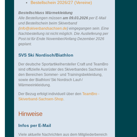
Bestellschein 2026/27 (Vereine)
Bestellschluss Wärmekleidung
Alle Bestellungen müssen
am 09.03.2026
per E-Mail
und Bestellschein beim Skiverband
(
info@skiverbandsachsen.de
) eingegangen sein. Eine
Nachbestellung ist nicht möglich.
Die Auslieferung per
Post ist für Ende November/Anfang Dezember 2026
geplant.
SVS Ski Nordisch/Biathlon
Der deutsche Sportartikelhersteller Craft und TeamBro
sind offizielle Ausrüster des Skiverbandes Sachsen in
den Bereichen Sommer- und Trainingsbekleidung,
sowie der Biathlon/ Ski Nordisch Lauf-/
Wärmeeinkleidung.
Der Bezug erfolgt individuell über den
TeamBro -
Skiverband-Sachsen-Shop
.
Hinweise
Infos per E-Mail
Viele aktuelle Nachrichten aus dem Mitgliederbereich