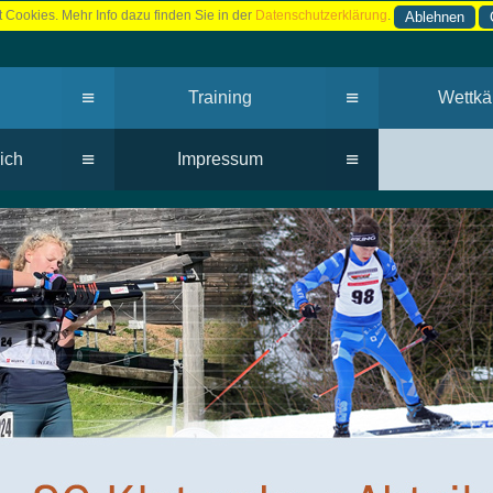
 Cookies. Mehr Info dazu finden Sie in der
Datenschutzerklärung
.
Ablehnen
≡
≡
Training
Wettkä
≡
≡
ich
Impressum