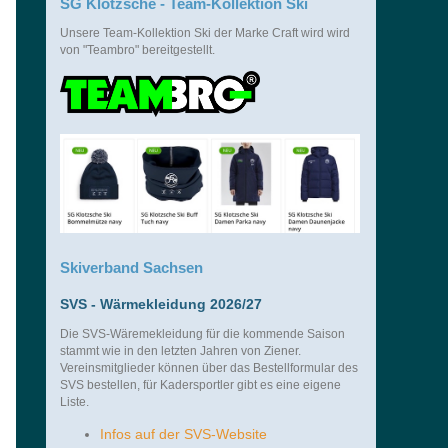
SG Klotzsche - Team-Kollektion Ski
Unsere Team-Kollektion Ski der Marke Craft wird wird
von "Teambro" bereitgestellt.
Skiverband Sachsen
SVS - Wärmekleidung 2026/27
Die SVS-Wäremekleidung für die kommende Saison
stammt wie in den letzten Jahren von Ziener.
Vereinsmitglieder können über das Bestellformular des
SVS bestellen, für Kadersportler gibt es eine eigene
Liste.
Infos auf der SVS-Website