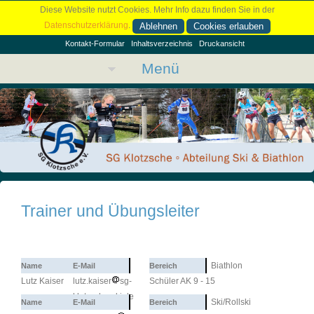
Diese Website nutzt Cookies. Mehr Info dazu finden Sie in der
Datenschutzerklärung
.
Ablehnen
Cookies erlauben
Kontakt-Formular
Inhaltsverzeichnis
Druckansicht
Menü
Trainer und Übungsleiter
Biathlon
Lutz Kaiser
lutz.kaiser
sg-
Schüler AK 9 - 15
klotzsche-ski.de
Ski/Rollski