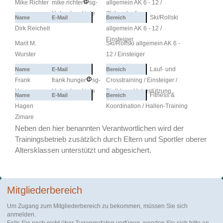
Mike Richter
mike.richter
sg-
allgemein AK 6 - 12 /
klotzsche-ski.de
Skilanglauf
Ski/Rollski
Dirk Reichelt
allgemein AK 6 - 12 /
Einsteiger
Marit M.
Ski/Rollski allgemein AK 6 -
Wurster
12 / Einsteiger
Lauf- und
Frank
frank.hunger
sg-
Crosstraining / Einsteiger /
Hunger
klotzsche-ski.de
Biathlon - Unterstützung
Fitness &
Hagen
Koordination / Hallen-Training
Zimare
Neben den hier benannten Verantwortlichen wird der
Trainingsbetrieb zusätzlich durch Eltern und Sportler oberer
Altersklassen unterstützt und abgesichert.
Mitgliederbereich
Um Zugang zum Mitgliederbereich zu bekommen, müssen Sie sich
anmelden.
Falls Sie noch nicht über Zugangsdaten verfügen, wenden Sie sich bitte an